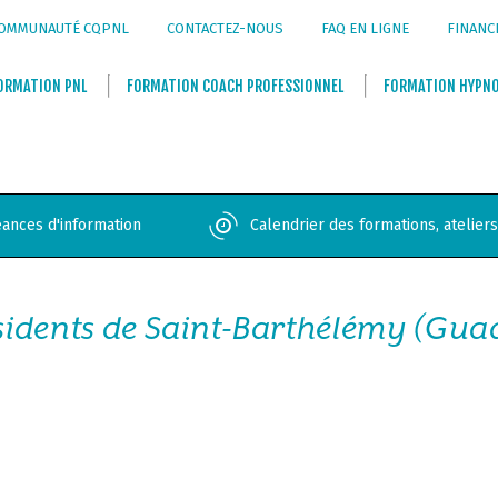
OMMUNAUTÉ CQPNL
CONTACTEZ-NOUS
FAQ EN LIGNE
FINANC
ORMATION
PNL
FORMATION
COACH PROFESSIONNEL
FORMATION
HYPN
ances d'information
Calendrier des formations, atelier
ésidents de Saint-Barthélémy (Gu