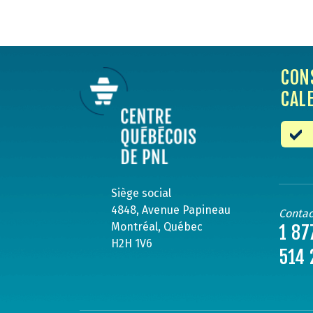
CON
CAL
Siège social
4848, Avenue Papineau
Contac
Montréal, Québec
1 87
H2H 1V6
514 