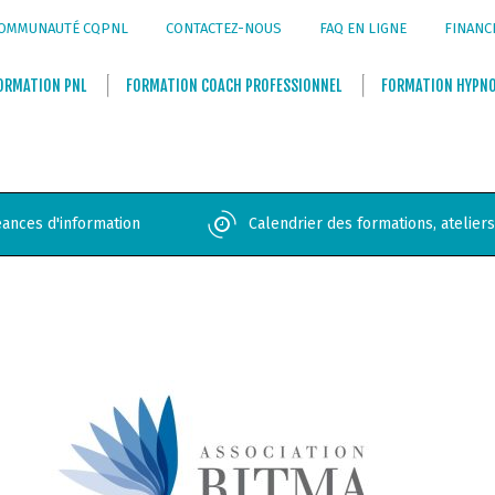
OMMUNAUTÉ CQPNL
CONTACTEZ-NOUS
FAQ EN LIGNE
FINANC
ORMATION
PNL
FORMATION
COACH PROFESSIONNEL
FORMATION
HYPN
ances d'information
Calendrier des formations, atelier