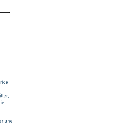
rice
ller,
vie
er une