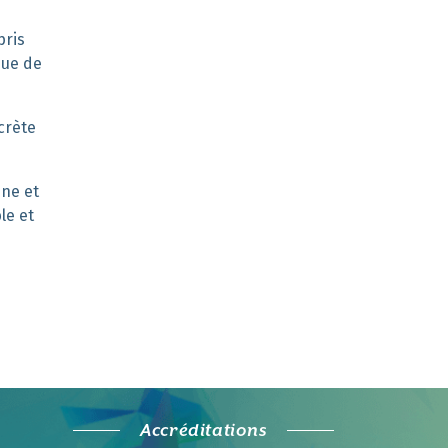
pris
que de
crète
ine et
le et
Accréditations