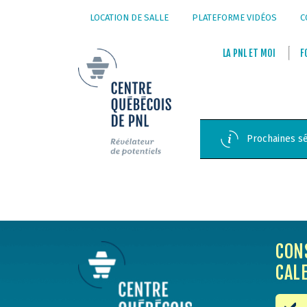
LOCATION DE SALLE
PLATEFORME VIDÉOS
C
LA
PNL
ET
MOI
F
Prochaines sé
CON
CAL