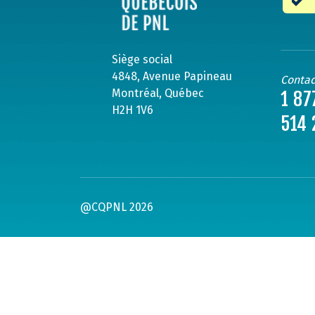
Siège social
4848, Avenue Papineau
Contac
Montréal, Québec
1 87
H2H 1V6
514 
@CQPNL 2026