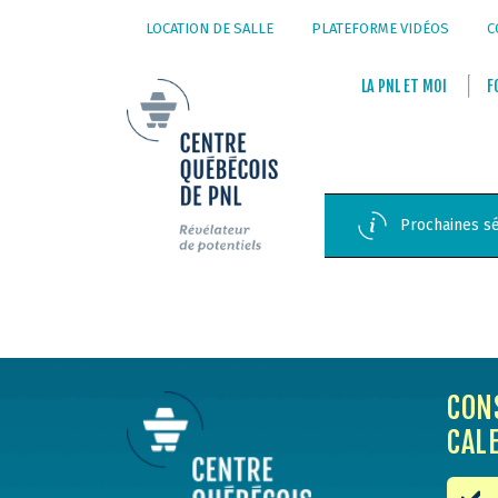
LOCATION DE SALLE
PLATEFORME VIDÉOS
C
LA
PNL
ET
MOI
F
Prochaines sé
CON
CAL