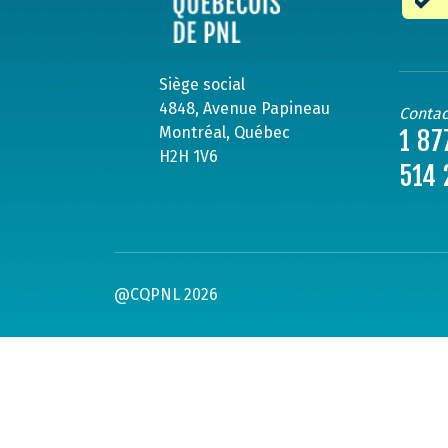
Siège social
4848, Avenue Papineau
Contac
Montréal, Québec
1 87
H2H 1V6
514 
@CQPNL 2026