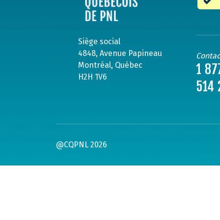
Siège social
4848, Avenue Papineau
Contac
Montréal, Québec
1 87
H2H 1V6
514 
@CQPNL 2026