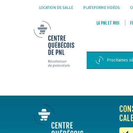
LOCATION DE SALLE
PLATEFORME VIDÉOS
C
LA
PNL
ET
MOI
F
Prochaines sé
CON
CAL