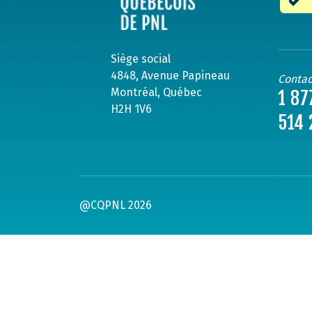
Siège social
4848, Avenue Papineau
Contac
Montréal, Québec
1 87
H2H 1V6
514 
@CQPNL 2026