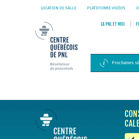
LOCATION DE SALLE
PLATEFORME VIDÉOS
C
LA
PNL
ET
MOI
F
Prochaines sé
CON
CAL