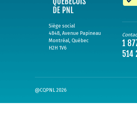
Siège social
4848, Avenue Papineau
Contac
Montréal, Québec
1 87
H2H 1V6
514 
@CQPNL 2026