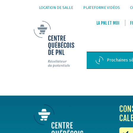
LOCATION DE SALLE
PLATEFORME VIDÉOS
C
LA
PNL
ET
MOI
F
Prochaines sé
CON
CAL