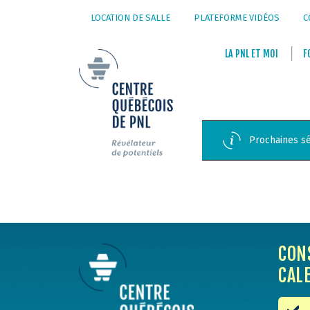
LOCATION DE SALLE
PLATEFORME VIDÉOS
C
LA
PNL
ET
MOI
F
Prochaines sé
CON
CAL