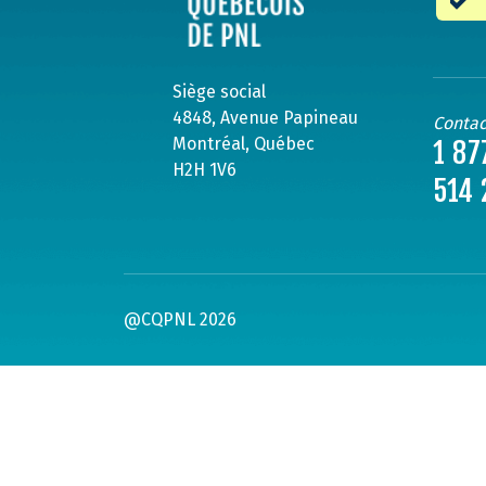
Siège social
4848, Avenue Papineau
Contac
Montréal, Québec
1 87
H2H 1V6
514 
@CQPNL 2026