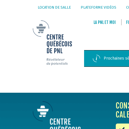
LOCATION DE SALLE
PLATEFORME VIDÉOS
C
LA
PNL
ET
MOI
F
Prochaines sé
CON
CAL