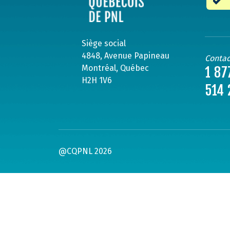
Siège social
4848, Avenue Papineau
Contac
Montréal, Québec
1 87
H2H 1V6
514 
@CQPNL 2026