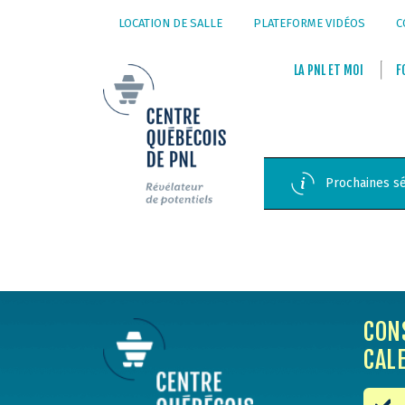
LOCATION DE SALLE
PLATEFORME VIDÉOS
C
LA
PNL
ET
MOI
F
Prochaines sé
CON
CAL