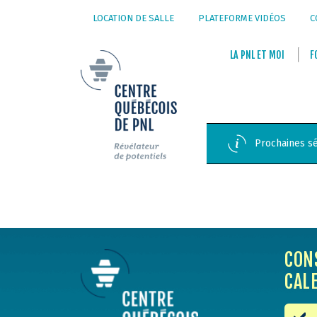
LOCATION DE SALLE
PLATEFORME VIDÉOS
C
LA
PNL
ET
MOI
F
Prochaines sé
CON
CAL