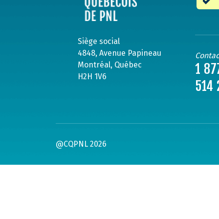
Siège social
4848, Avenue Papineau
Contac
Montréal, Québec
1 87
H2H 1V6
514 
@CQPNL 2026