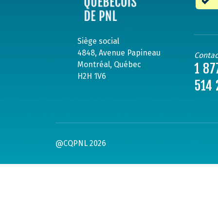
Siège social
4848, Avenue Papineau
Contac
Montréal, Québec
1 87
H2H 1V6
514 
@CQPNL 2026