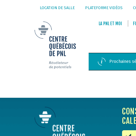
LOCATION DE SALLE
PLATEFORME VIDÉOS
C
LA
PNL
ET
MOI
F
Prochaines sé
CON
CAL