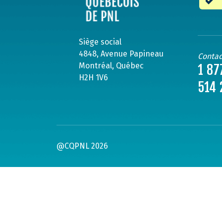
Siège social
4848, Avenue Papineau
Contac
Montréal, Québec
1 87
H2H 1V6
514 
@CQPNL 2026