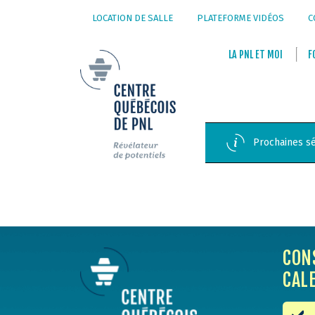
LOCATION DE SALLE
PLATEFORME VIDÉOS
C
LA
PNL
ET
MOI
F
Prochaines sé
CON
CAL