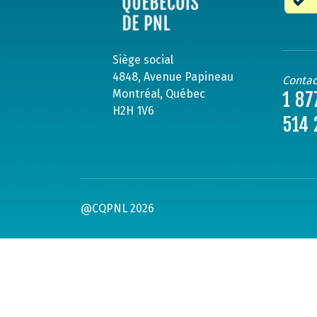
Siège social
4848, Avenue Papineau
Contac
Montréal, Québec
1 87
H2H 1V6
514 
@CQPNL 2026