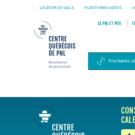
LOCATION DE SALLE
PLATEFORME VIDÉOS
C
LA
PNL
ET
MOI
F
Prochaines sé
CON
CAL