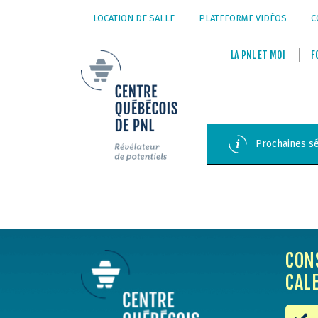
LOCATION DE SALLE
PLATEFORME VIDÉOS
C
LA
PNL
ET
MOI
F
Prochaines sé
CON
CAL