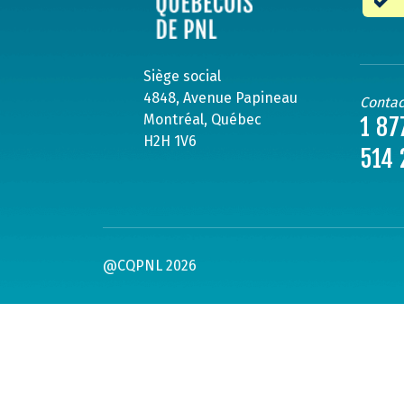
Siège social
4848, Avenue Papineau
Contac
Montréal, Québec
1 87
H2H 1V6
514 
@CQPNL 2026