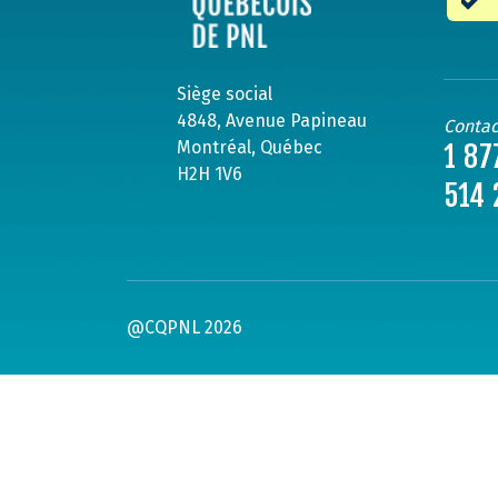
Siège social
4848, Avenue Papineau
Contac
Montréal, Québec
1 87
H2H 1V6
514 
@CQPNL 2026