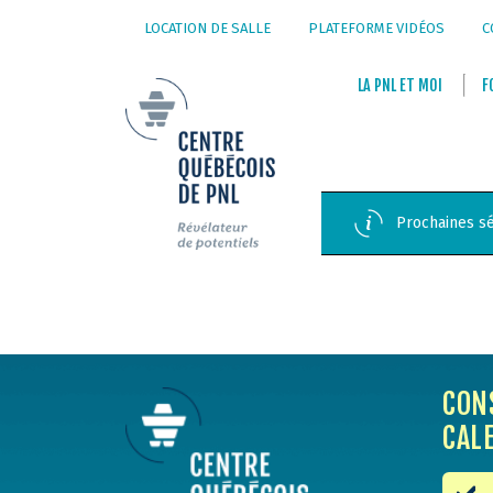
LOCATION DE SALLE
PLATEFORME VIDÉOS
C
LA
PNL
ET
MOI
F
Prochaines sé
CON
CAL