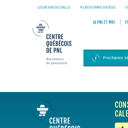
LOCATION DE SALLE
PLATEFORME VIDÉOS
C
LA
PNL
ET
MOI
F
Prochaines sé
CON
CAL