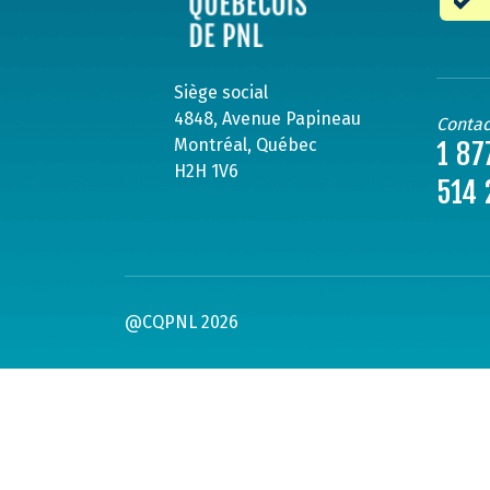
Siège social
4848, Avenue Papineau
Contac
Montréal, Québec
1 87
H2H 1V6
514 
@CQPNL 2026