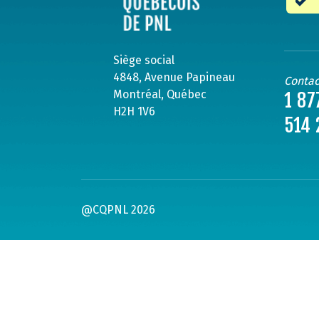
Siège social
4848, Avenue Papineau
Contac
Montréal, Québec
1 87
H2H 1V6
514 
@CQPNL 2026