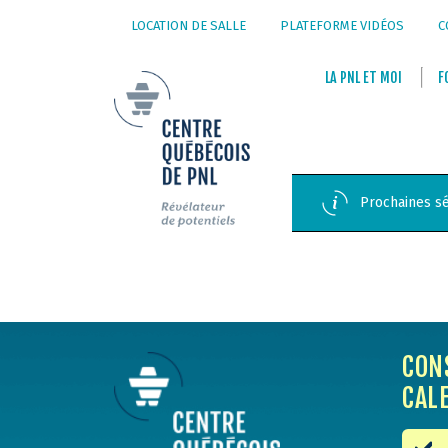
LOCATION DE SALLE
PLATEFORME VIDÉOS
C
LA
PNL
ET
MOI
F
Prochaines sé
CON
CAL