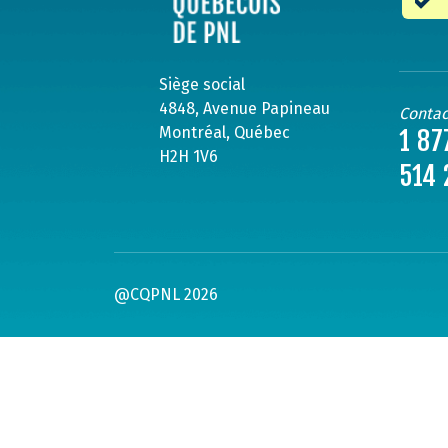
Siège social
4848, Avenue Papineau
Contac
Montréal, Québec
1 87
H2H 1V6
514 
@CQPNL 2026