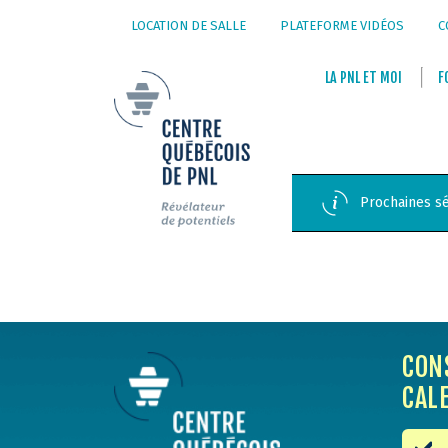
LOCATION DE SALLE
PLATEFORME VIDÉOS
C
LA
PNL
ET
MOI
F
Prochaines sé
CON
CAL