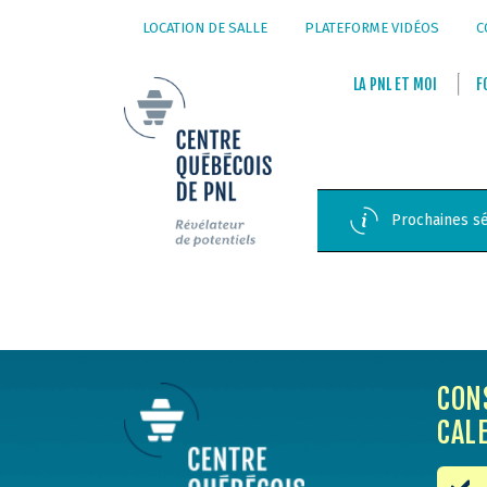
LOCATION DE SALLE
PLATEFORME VIDÉOS
C
LA
PNL
ET
MOI
F
Prochaines sé
CON
CAL