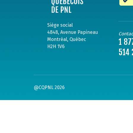
Siège social
4848, Avenue Papineau
Contac
Montréal, Québec
1 87
H2H 1V6
514 
@CQPNL 2026