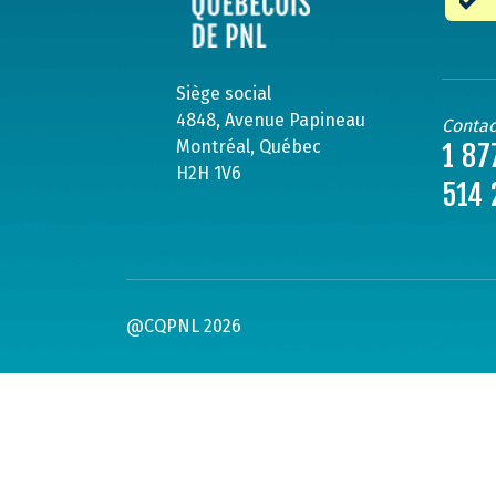
Siège social
4848, Avenue Papineau
Contac
Montréal, Québec
1 87
H2H 1V6
514 
@CQPNL 2026