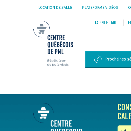
LOCATION DE SALLE
PLATEFORME VIDÉOS
C
LA
PNL
ET
MOI
F
Prochaines sé
CON
CAL