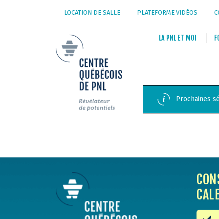
LOCATION DE SALLE
PLATEFORME VIDÉOS
C
LA
PNL
ET
MOI
F
Prochaines sé
CON
CAL