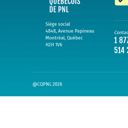
Siège social
4848, Avenue Papineau
Contac
Montréal, Québec
1 87
H2H 1V6
514 
@CQPNL 2026