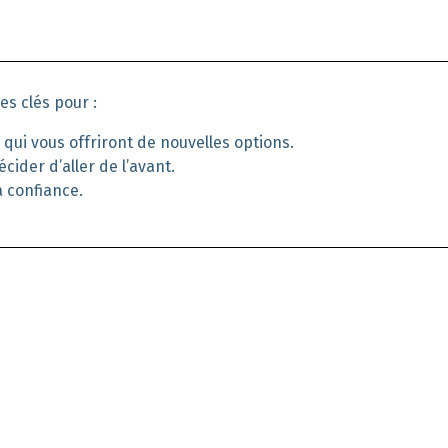
es clés pour :
s
qui
vous
offr
iro
nt
de nouvelles options
.
écider d’aller de l’avant
.
a confiance.