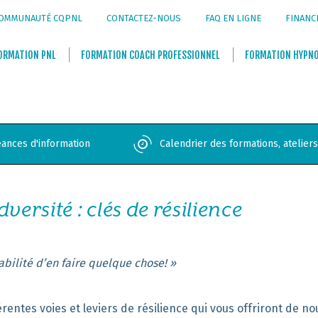
OMMUNAUTÉ CQPNL
CONTACTEZ-NOUS
FAQ EN LIGNE
FINANC
ORMATION
PNL
FORMATION
COACH PROFESSIONNEL
FORMATION
HYPN
ances d'information
Calendrier des formations, atelier
versité : clés de résilience
abilité d’en faire quelque chose! »
érentes
voies
et leviers
de résilience qui vous offrir
ont
de nou