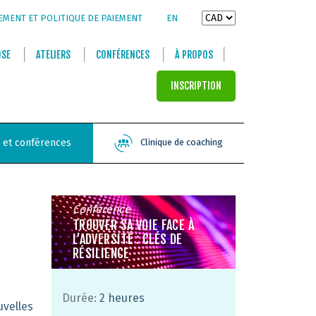
EMENT ET POLITIQUE DE PAIEMENT
EN
OSE
ATELIERS
CONFÉRENCES
À PROPOS
INSCRIPTION
s et conférences
Clinique de coaching
Conférence
TROUVER SA VOIE FACE À
L’ADVERSITÉ : CLÉS DE
RÉSILIENCE
Durée:
2 heures
velles