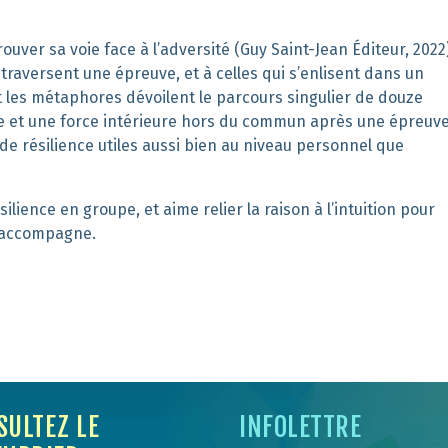
rouver sa voie face à l’adversité
(Guy Saint-Jean Éditeur, 2022
i
traversent
une épreuve,
et à
ce
lles
qui s’enlisent dans un
 les métaphores
dévoilent
le parcours singulier de douze
re et une force intérieure hors du commun après une épreuv
de résilience utiles aussi bien au niveau personnel que
silience
en groupe
, et aime relier la raison à l’intuition pour
le accompagne.
SULTEZ LE
INFOLETTRE