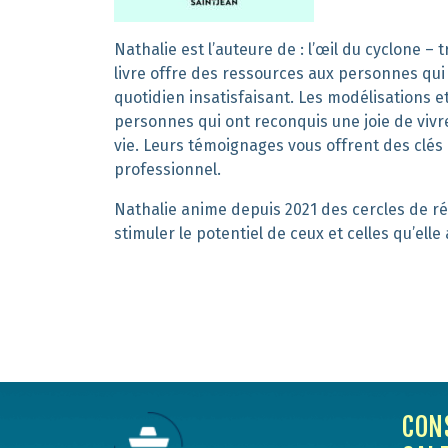
Nathalie est l
’auteure de :
l’œil du cyclone – t
livre
offre des ressources
aux
personnes
qu
quotidien insatisfaisant.
Les mod
élisations
et
personnes qui ont reconquis une joie de viv
vie.
Leurs témoignages vous offrent des clés 
professionnel.
Nathalie
anime
depuis 2021
des
cercles
de ré
stimuler le potentiel de ceux et celles qu’el
CON