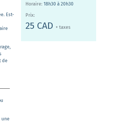
Horaire:
18h30 à 20h30
ée
.
Est-
Prix:
s
25 CAD
+ taxes
aire
rage,
s
t de
ou
à une