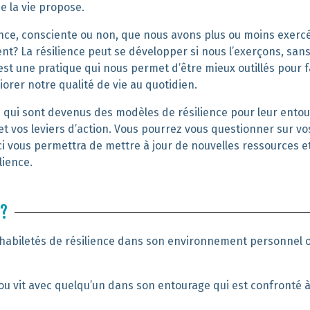
e la vie propose.
nce
, consciente ou non
, que nous avons plus ou moins exerc
ient? La résilience peut se développer si
nous
l’exer
çons,
san
’est
une pratique
qui
nous
permet d’être mieux outillé
s
pour
f
liorer
notre
qualité de vie au quotidien.
 qui sont devenus des
modèles de résilience
pour
leur entou
et vos leviers d’action.
Vous pourrez
vo
u
s questionner sur vo
ci vous permettra
de mettre à jour de nouvelles
ressources e
lience.
E?
habiletés
de résilience dans son
environnement
personnel
 ou
vit avec quelqu’un dans son entourage qui est confronté 