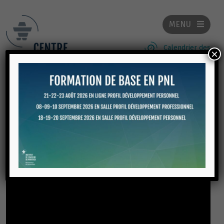
MENU
Calendrier des
×
formations, ateliers et
conférences